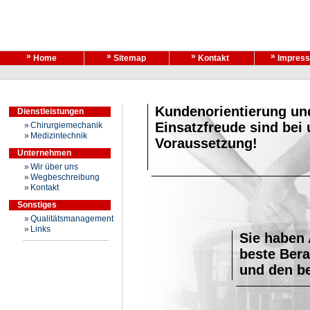
»
»
»
»
Home
Sitemap
Kontakt
Impres
Kundenorientierung un
Dienstleistungen
Einsatzfreude sind bei
»
Chirurgiemechanik
»
Medizintechnik
Voraussetzung!
Unternehmen
»
Wir über uns
»
Wegbeschreibung
»
Kontakt
Sonstiges
»
Qualitätsmanagement
»
Links
Sie haben 
beste Ber
und den be